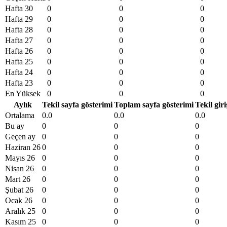
Hafta 30
0
0
0
Hafta 29
0
0
0
Hafta 28
0
0
0
Hafta 27
0
0
0
Hafta 26
0
0
0
Hafta 25
0
0
0
Hafta 24
0
0
0
Hafta 23
0
0
0
En Yüksek
0
0
0
Aylık
Tekil sayfa gösterimi
Toplam sayfa gösterimi
Tekil giri
Ortalama
0.0
0.0
0.0
Bu ay
0
0
0
Geçen ay
0
0
0
Haziran 26
0
0
0
Mayıs 26
0
0
0
Nisan 26
0
0
0
Mart 26
0
0
0
Şubat 26
0
0
0
Ocak 26
0
0
0
Aralık 25
0
0
0
Kasım 25
0
0
0