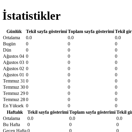
İstatistikler
Günlük
Tekil sayfa gösterimi
Toplam sayfa gösterimi
Tekil gir
Ortalama
0.0
0.0
0.0
Bugün
0
0
0
Dün
0
0
0
Ağustos 04
0
0
0
Ağustos 03
0
0
0
Ağustos 02
0
0
0
Ağustos 01
0
0
0
Temmuz 31
0
0
0
Temmuz 30
0
0
0
Temmuz 29
0
0
0
Temmuz 28
0
0
0
En Yüksek
0
0
0
Haftalık
Tekil sayfa gösterimi
Toplam sayfa gösterimi
Tekil gi
Ortalama
0.0
0.0
0.0
Bu Hafta
0
0
0
Geçen Hafta
0
0
0