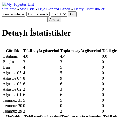
Sıralama
-
Site Ekle
-
Üye Kontrol Paneli
-
Detaylı İstatistikler
Detaylı İstatistikler
Günlük
Tekil sayfa gösterimi
Toplam sayfa gösterimi
Tekil gir
Ortalama
4.0
4.4
0.0
Bugün
3
3
0
Dün
4
5
0
Ağustos 05
4
5
0
Ağustos 04
8
9
0
Ağustos 03
6
6
0
Ağustos 02
2
3
0
Ağustos 01
6
6
0
Temmuz 31
5
5
0
Temmuz 30
0
0
0
Temmuz 29
2
2
0
Haftalık
Tekil sayfa gösterimi
Toplam sayfa gösterimi
Tekil gi