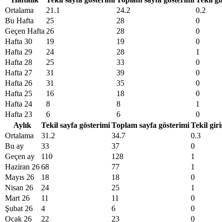
Ortalama
21.1
24.2
0.2
Bu Hafta
25
28
0
Geçen Hafta
26
28
0
Hafta 30
19
19
0
Hafta 29
24
28
1
Hafta 28
25
33
0
Hafta 27
31
39
0
Hafta 26
31
35
0
Hafta 25
16
18
0
Hafta 24
8
8
1
Hafta 23
6
6
0
Aylık
Tekil sayfa gösterimi
Toplam sayfa gösterimi
Tekil giri
Ortalama
31.2
34.7
0.3
Bu ay
33
37
0
Geçen ay
110
128
1
Haziran 26
68
77
1
Mayıs 26
18
18
0
Nisan 26
24
25
1
Mart 26
11
11
0
Şubat 26
4
6
0
Ocak 26
22
23
0