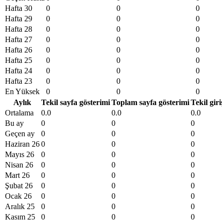
Hafta 30
0
0
0
Hafta 29
0
0
0
Hafta 28
0
0
0
Hafta 27
0
0
0
Hafta 26
0
0
0
Hafta 25
0
0
0
Hafta 24
0
0
0
Hafta 23
0
0
0
En Yüksek
0
0
0
Aylık
Tekil sayfa gösterimi
Toplam sayfa gösterimi
Tekil giri
Ortalama
0.0
0.0
0.0
Bu ay
0
0
0
Geçen ay
0
0
0
Haziran 26
0
0
0
Mayıs 26
0
0
0
Nisan 26
0
0
0
Mart 26
0
0
0
Şubat 26
0
0
0
Ocak 26
0
0
0
Aralık 25
0
0
0
Kasım 25
0
0
0